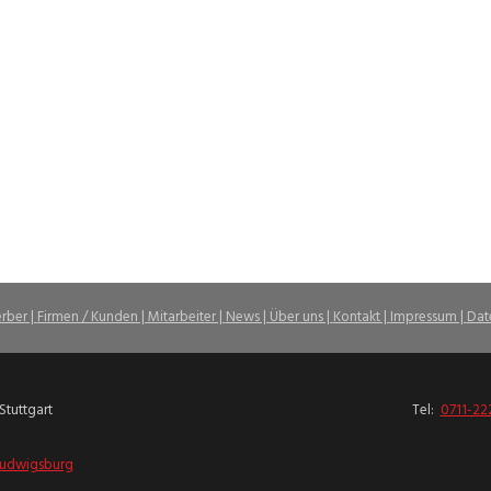
rber |
Firmen / Kunden |
Mitarbeiter |
News |
Über uns |
Kontakt |
Impressum |
Dat
Stuttgart
Tel:
0711-22
udwigsburg