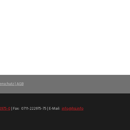
enschutz |
AGB
2975-0
| Fax: 0711-222975-75 | E-Mail:
info@hsi.info