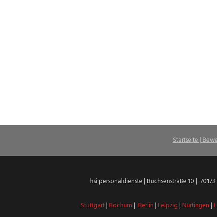
Startseite |
Bewe
hsi personaldienste | Büchsenstraße 10 | 70173 
Stuttgart
|
Bochum
|
Berlin
|
Leipzig
|
Nürtingen
|
L