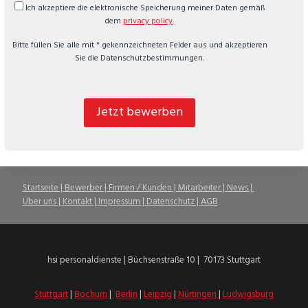
Ich akzeptiere die elektronische Speicherung meiner Daten gemäß
dem
privacy policy
.
Bitte füllen Sie alle mit * gekennzeichneten Felder aus und akzeptieren
Sie die Datenschutzbestimmungen.
Jetzt bewerben
Startseite |
Bewerber |
Firmen / Kunden |
Mitarbeiter |
News |
Über uns |
Kontakt |
Impressum |
Datenschutz |
AGB
hsi personaldienste | Büchsenstraße 10 | 70173 Stuttgart
Stuttgart
|
Bochum
|
Berlin
|
Leipzig
|
Nürtingen
|
Ludwigsburg