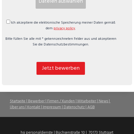
Dateien auswählen
Ich akzeptiere die elektronische Speicherung meiner Daten gemäß
dem
privacy policy
.
Bitte füllen Sie alle mit * gekennzeichneten Felder aus und akzeptieren
Sie die Datenschutzbestimmungen.
Jetzt bewerben
Startseite |
Bewerber |
Firmen / Kunden |
Mitarbeiter |
News |
Über uns |
Kontakt |
Impressum |
Datenschutz |
AGB
hsi personaldienste | Büchsenstraße 10 | 70173 Stuttgart